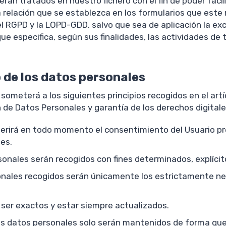
án tratados en nuestro fichero con el fin de poder facili
 relación que se establezca en los formularios que este r
 RGPD y la LOPD-GDD, salvo que sea de aplicación la exce
e especifica, según sus finalidades, las actividades de
o de los datos personales
ometerá a los siguientes principios recogidos en el artíc
 de Datos Personales y garantía de los derechos digitale
 requerirá en todo momento el consentimiento del Usuario
les.
ersonales serán recogidos con fines determinados, explícit
onales recogidos serán únicamente los estrictamente nec
 ser exactos y estar siempre actualizados.
 los datos personales solo serán mantenidos de forma que 