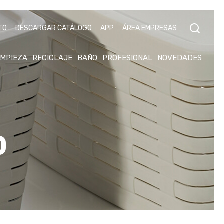
TO
DESCARGAR CATÁLOGO
APP
ÁREA EMPRESAS
IMPIEZA
RECICLAJE
BAÑO
PROFESIONAL
NOVEDADES
O