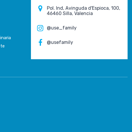
Pol. Ind, Avinguda d'Espioca, 100,
46460 Silla, Valencia
@use_family
inaria
@usefamily
nte